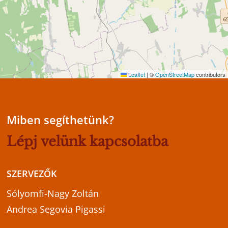
Leaflet
|
©
OpenStreetMap
contributors
Miben segíthetünk?
Lépj
velünk
kapcsolatba
SZERVEZŐK
Sólyomfi-Nagy Zoltán
Andrea Segovia Pigassi