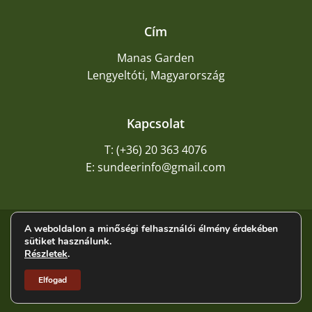
Cím
Manas Garden
Lengyeltóti, Magyarország
Kapcsolat
T: (+36) 20 363 4076
E: sundeerinfo@gmail.com
A weboldalon a minőségi felhasználói élmény érdekében
©
2026
Napszarvas
sütiket használunk.
Részletek
.
Adatkezelési tájékoztató
ÁSZF
Elfogad
Impresszum