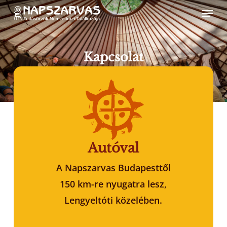
Skip
Menu
to
main
content
Kapcsolat
Autóval
A Napszarvas Budapesttől
150 km-re nyugatra lesz,
Lengyeltóti közelében.