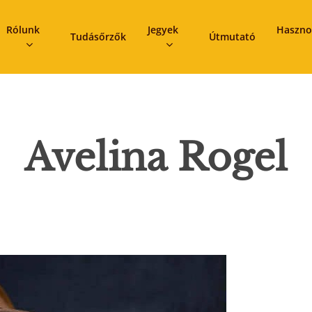
Rólunk
Jegyek
Haszno
Tudásőrzők
Útmutató
Avelina Rogel