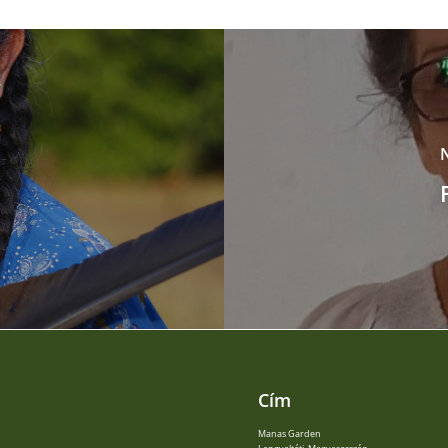
Cím
Manas Garden