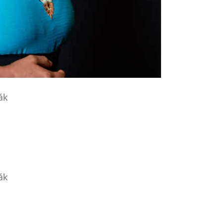
ák
ák