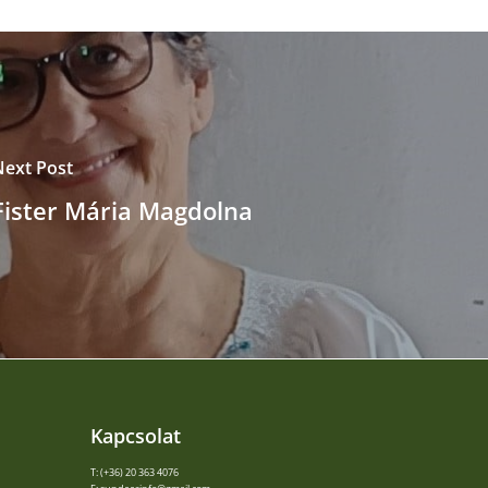
Next Post
Fister Mária Magdolna
Kapcsolat
T: (+36) 20 363 4076