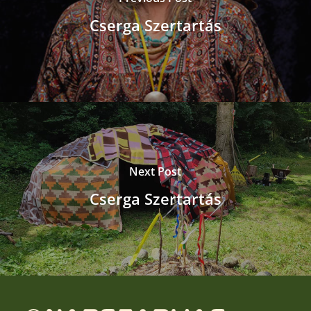
Cserga Szertartás
Next Post
Cserga Szertartás