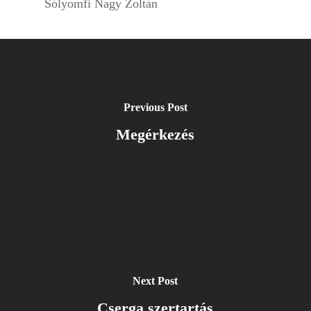
Sólyomfi Nagy Zoltán
Previous Post
Megérkezés
Next Post
Cserga szertartás