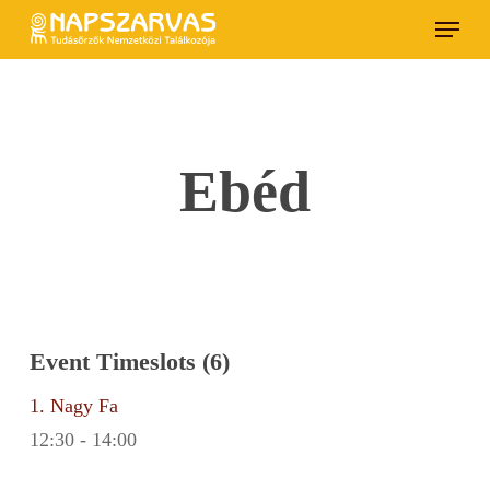
Skip
Menu
to
main
content
Ebéd
Event Timeslots (6)
1. Nagy Fa
12:30
-
14:00