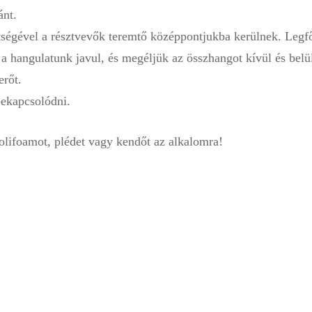
ánt.
tségével a résztvevők teremtő középpontjukba kerülnek. Leg
 hangulatunk javul, és megéljük az összhangot kívül és belül e
rőt.
bekapcsolódni.
lifoamot, plédet vagy kendőt az alkalomra!