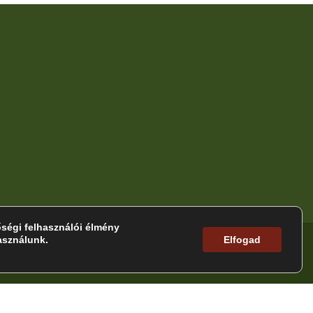
Kapcsolat
T: (+36) 20 363 4076
E: sundeerinfo@gmail.com
ségi felhasználói élmény
asználunk.
Elfogad
 tájékoztató
ÁSZF
Impresszum