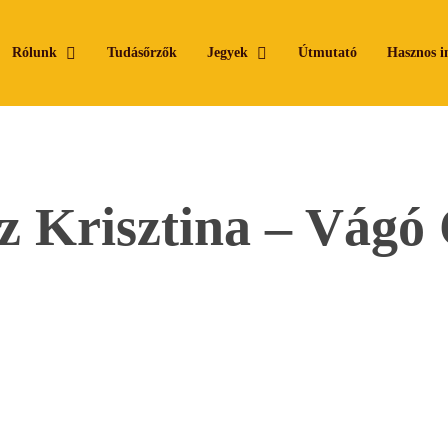
Rólunk
Tudásőrzők
Jegyek
Útmutató
Hasznos i
z Krisztina – Vágó