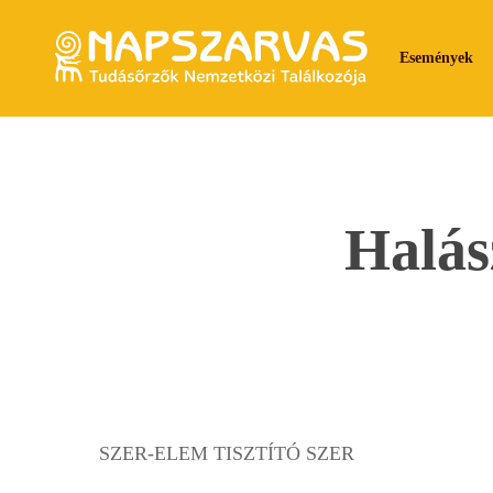
Skip
to
Események
main
content
Halás
SZER-ELEM TISZTÍTÓ SZER