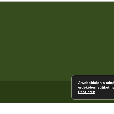
Cím
Manas Garden
Lengyeltóti, Magyarország
A weboldalon a minő
érdekében sütiket h
Részletek
.
Adatkezelési