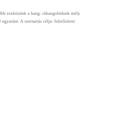
főbb eszközünk a hang: ráhangolódunk mély
gyaránt. A szertartás célja: felerősíteni