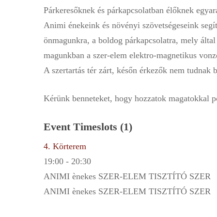
Párkeresőknek és párkapcsolatban élőknek egyar
Animi énekeink és növényi szövetségeseink segí
önmagunkra, a boldog párkapcsolatra, mely által a
magunkban a szer-elem elektro-magnetikus vonze
A szertartás tér zárt, későn érkezők nem tudnak 
Kérünk benneteket, hogy hozzatok magatokkal po
Event Timeslots (1)
4. Körterem
19:00
-
20:30
ANIMI ènekes SZER-ELEM TISZTÍTÓ SZER
ANIMI ènekes SZER-ELEM TISZTÍTÓ SZER