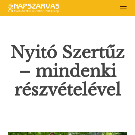
Skip
Menu
to
main
content
Nyitó Szertűz
– mindenki
részvételével