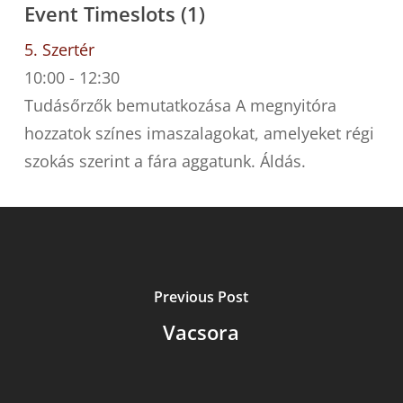
Event Timeslots (1)
5. Szertér
10:00
-
12:30
Tudásőrzők bemutatkozása A megnyitóra
hozzatok színes imaszalagokat, amelyeket régi
szokás szerint a fára aggatunk. Áldás.
Previous Post
Vacsora