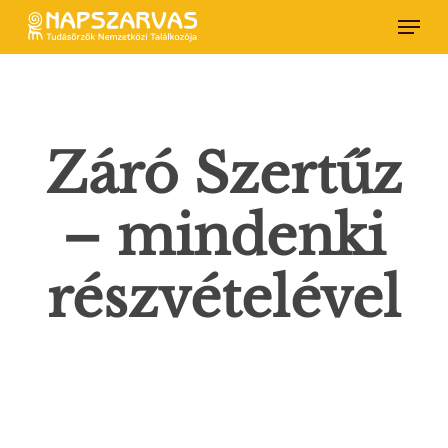
Skip
Menu
to
main
content
Záró Szertűz
– mindenki
részvételével