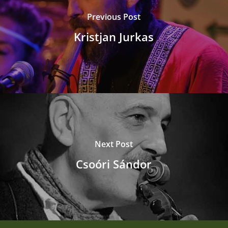
Previous Post
Kristjan Jurkas
Next Post
Csoóri Sándor