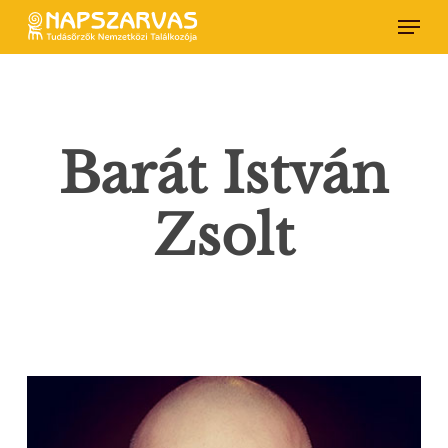
Skip
Menu
to
main
content
Barát István
Zsolt