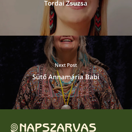
Tordai Zsuzsa
Next Post
Sütő Annamária Babi