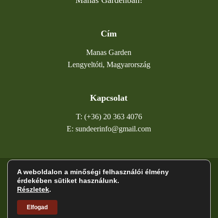
Cím
Manas Garden
Lengyeltóti, Magyarország
Kapcsolat
T: (+36) 20 363 4076
E: sundeerinfo@gmail.com
A weboldalon a minőségi felhasználói élmény
©
2026
Napszarvas
érdekében sütiket használunk.
Részletek
.
Adatkezelési tájékoztató
ÁSZF
Elfogad
Impresszum