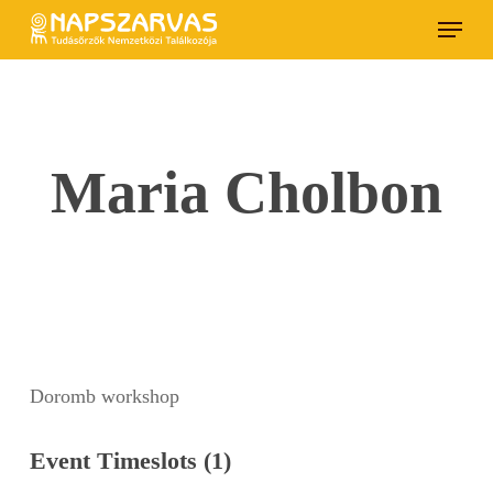
Skip
Menu
to
main
content
Maria Cholbon
Doromb workshop
Event Timeslots (1)